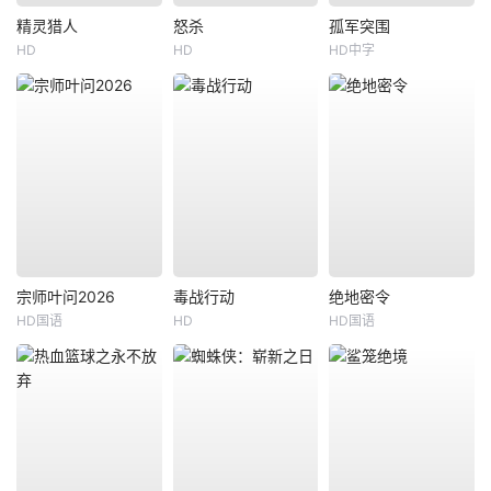
精灵猎人
怒杀
孤军突围
HD
HD
HD中字
宗师叶问2026
毒战行动
绝地密令
HD国语
HD
HD国语