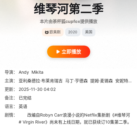
维琴河第二季
本片由茶杯狐cupfox提供播放
欧美剧
2020
美国
立即播放
导演：
Andy
Mikita
主演：
亚利桑德拉·布莱肯瑞吉
马丁·亨德森
提姆·麦锡森
安妮特·奥图
更新：
2025-11-30 04:02
备注：
已完结
语言：
英语
剧情：
改编自Robyn Carr浪漫小说的Netflix集新剧《#维琴河
# Virgin River》尚未有上线日期，就已获续订10集第二季。