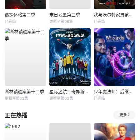
谜探休格第二季
末日地堡第三季
我与沃尔特家男孩的生活第三季
已完结
更新至第06集
已完结
断林镇谜案第十二季
星际迷航：奇异新世界第四季
少年魔法师：后继者第三季
更新至第02集
更新至第03集
已完结
正在热播
更多