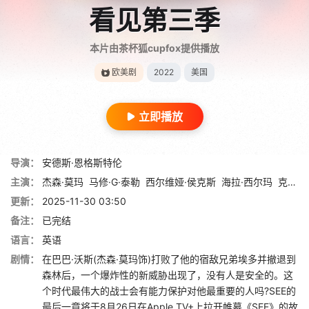
看见第三季
本片由茶杯狐cupfox提供播放
欧美剧
2022
美国
立即播放
导演：
安德斯·恩格斯特伦
主演：
杰森·莫玛
马修·G·泰勒
西尔维娅·侯克斯
海拉·西尔玛
克里斯蒂安·卡玛戈
更新：
2025-11-30 03:50
备注：
已完结
语言：
英语
剧情：
在巴巴·沃斯(杰森·莫玛饰)打败了他的宿敌兄弟埃多并撤退到
森林后，一个爆炸性的新威胁出现了，没有人是安全的。这
个时代最伟大的战士会有能力保护对他最重要的人吗?SEE的
最后一章将于8月26日在Apple TV+上拉开帷幕《SEE》的故