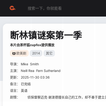
断林镇谜案第一季
本片由茶杯狐cupfox提供播放
欧美剧
2014
其它
导演：
Mike
Smith
主演：
Neill Rea
Fern Sutherland
更新：
2025-11-30 03:36
备注：
已完结
语言：
英语
剧情：
侦探督察迈克·谢泼德擅长自己的工作，却不善于建立关