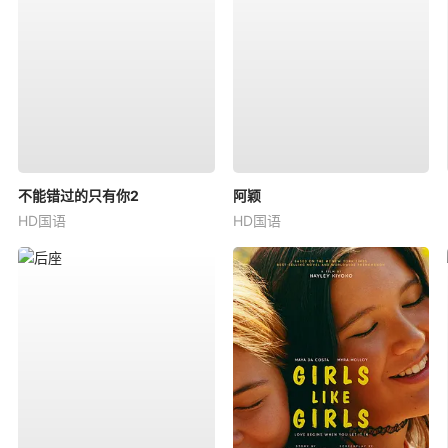
不能错过的只有你2
阿颖
HD国语
HD国语