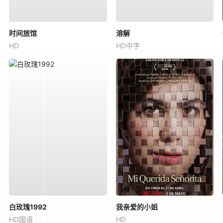
时间旅馆
溶解
HD
HD中字
白玫瑰1992
我亲爱的小姐
HD国语
HD