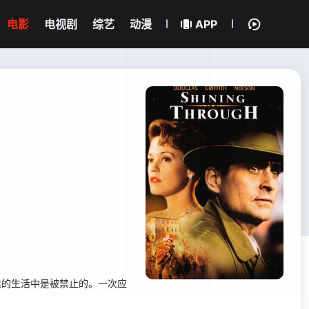
电影
电视剧
综艺
动漫
APP
琳达的生活中是被禁止的。一次应