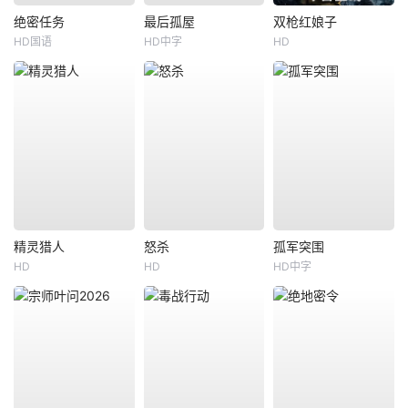
绝密任务
最后孤屋
双枪红娘子
HD国语
HD中字
HD
精灵猎人
怒杀
孤军突围
HD
HD
HD中字