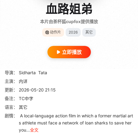
血路姐弟
本片由茶杯狐cupfox提供播放
动作片
2026
其它
立即播放
导演：
Sidharta
Tata
主演：
内详
更新：
2026-05-20 21:15
备注：
TC中字
语言：
其它
剧情：
A local-language action film in which a former martial art
s athlete must face a network of loan sharks to save her
you...
全文