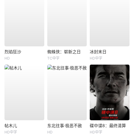
烈焰狂沙
蜘蛛侠：崭新之日
冰封末日
HD
TC中字
HD中字
帖木儿
东北往事·极恶不赦
碟中谍8：最终清算
HD中字
HD
HD中字