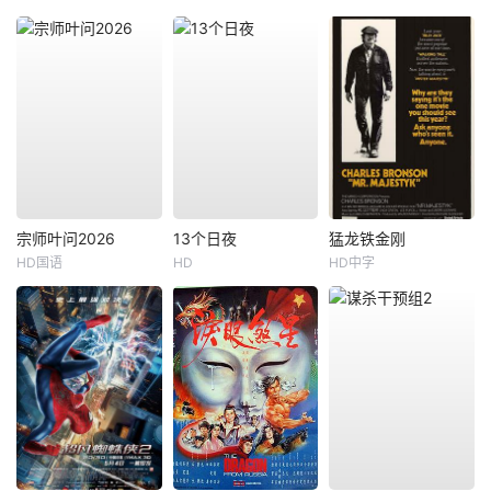
宗师叶问2026
13个日夜
猛龙铁金刚
HD国语
HD
HD中字