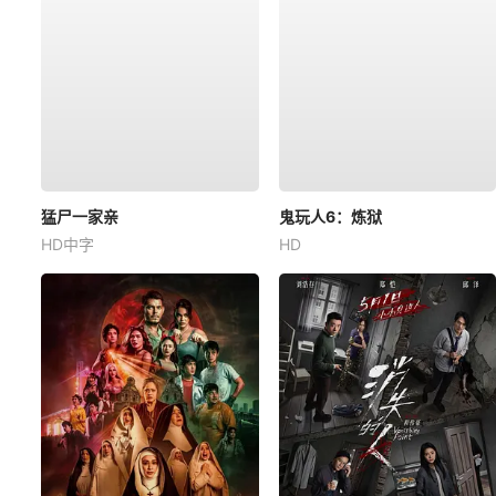
猛尸一家亲
鬼玩人6：炼狱
HD中字
HD