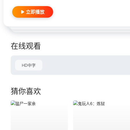
立即播放
在线观看
HD中字
猜你喜欢