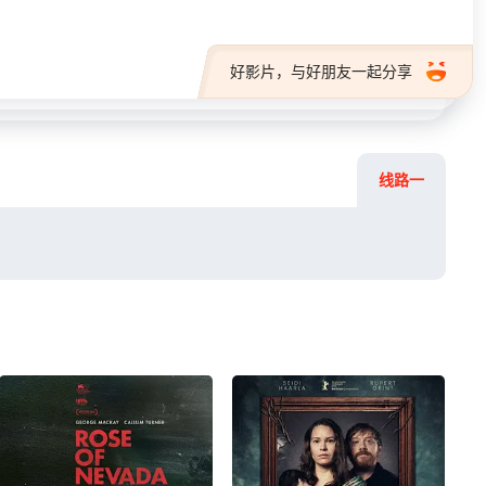
好影片，与好朋友一起分享
线路一