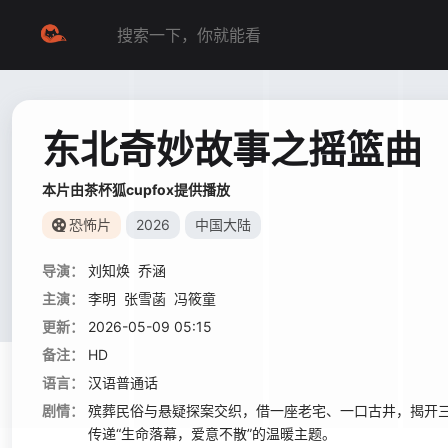
东北奇妙故事之摇篮曲
本片由茶杯狐cupfox提供播放
恐怖片
2026
中国大陆
导演：
刘知焕
乔涵
主演：
李明
张雪菡
冯筱童
更新：
2026-05-09 05:15
备注：
HD
语言：
汉语普通话
剧情：
殡葬民俗与悬疑探案交织，借一座老宅、一口古井，揭开
传递“生命落幕，爱意不散”的温暖主题。