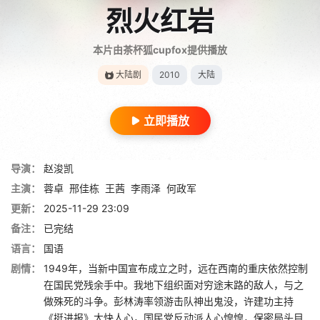
烈火红岩
本片由茶杯狐cupfox提供播放
大陆剧
2010
大陆
立即播放
导演：
赵浚凯
主演：
蓉卓
邢佳栋
王茜
李雨泽
何政军
更新：
2025-11-29 23:09
备注：
已完结
语言：
国语
剧情：
1949年，当新中国宣布成立之时，远在西南的重庆依然控制
在国民党残余手中。我地下组织面对穷途末路的敌人，与之
做殊死的斗争。彭林涛率领游击队神出鬼没，许建功主持
《挺进报》大快人心，国民党反动派人心惶惶，保密局头目