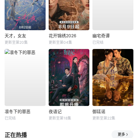
天才，女友
花开锦绣2026
幽宅奇谭
更新至第20集
更新至第04集
已完结
凛冬下的罪恶
夜语记
御廷谣
已完结
更新至第18集
更新至第22集
正在热播
更多