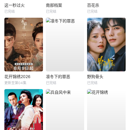
这一秒过火
南部档案
百花杀
已完结
已完结
已完结
花开锦绣2026
凛冬下的罪恶
野狗骨头
更新至第04集
已完结
已完结