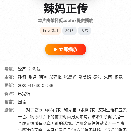
辣妈正传
本片由茶杯狐cupfox提供播放
大陆剧
2013
大陆
立即播放
导演：
沈严
刘海波
主演：
孙俪
张译
明道
邬君梅
张晨光
奚美娟
秦沛
朱茵
杨昆
更新：
2025-11-30 04:38
备注：
已完结
语言：
国语
剧情：
对于夏冰（孙俪 饰）和元宝（张译 饰）这对生活在五光
十色、物欲社会下的前卫时尚男女来说，结婚生子似乎是一
个虚无缥缈有老套无聊的话题。谁知命运往往就爱开一个事
与愿违的玩笑，曾经信誓旦旦30岁前绝不结婚、35岁前绝不