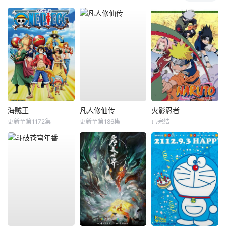
海贼王
凡人修仙传
火影忍者
更新至第1172集
更新至第186集
已完结