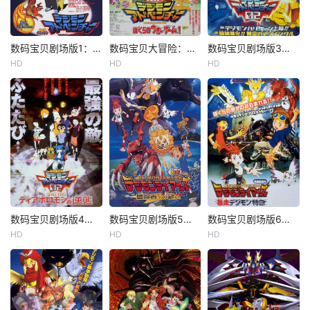
数码宝贝剧场版1：滚球兽诞生之谜
数码宝贝大冒险：我们的战争游戏！
数码宝贝剧场版3：前篇・数码兽飓风登陆！！后篇・超绝进化！
HD
HD
HD
数码宝贝剧场版4：超恶魔兽的反击
数码宝贝剧场版5：冒险者的战斗
数码宝贝剧场版6：暴走特急
HD
HD
HD