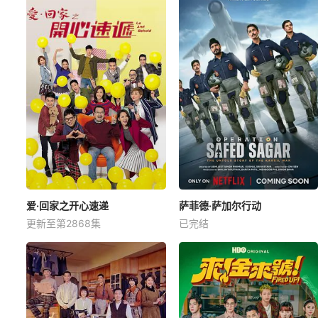
爱·回家之开心速递
萨菲德·萨加尔行动
更新至第2868集
已完结