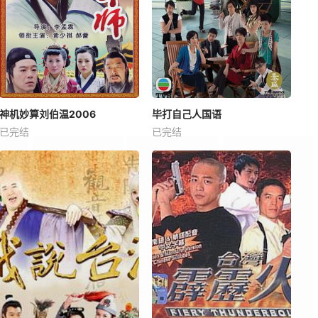
神机妙算刘伯温2006
毕打自己人国语
已完结
已完结