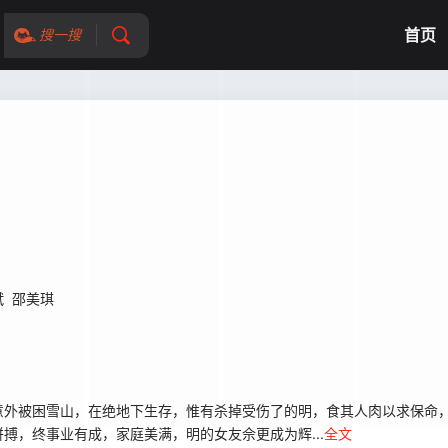
首页
搜一搜
斌
邵美琪
意外被困雪山，在绝地下生存，惟有杀掉受伤了的明，食其人肉以求保命
搏，终事业有成，家庭美满，明的女友佘更成为辉...
全文