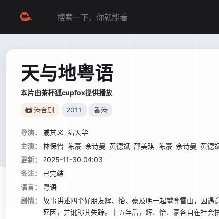
天与地粤语
本片由茶杯狐cupfox提供播放
港台剧
2011
香港
导演：
戚其义
陆天华
主演：
林保怡
陈豪
佘诗曼
黄德斌
邵美琪
陈豪
佘诗曼
黄德
更新：
2025-11-30 04:03
备注：
已完结
语言：
粤语
剧情：
故事讲述四个好朋友辉、怡、豪及明一起攀登雪山，因遇
死因，并讹称其失踪。十五年后，辉、怡、豪各自在社会拼