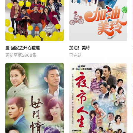
爱·回家之开心速递
加油！美玲
更新至第2868集
已完结