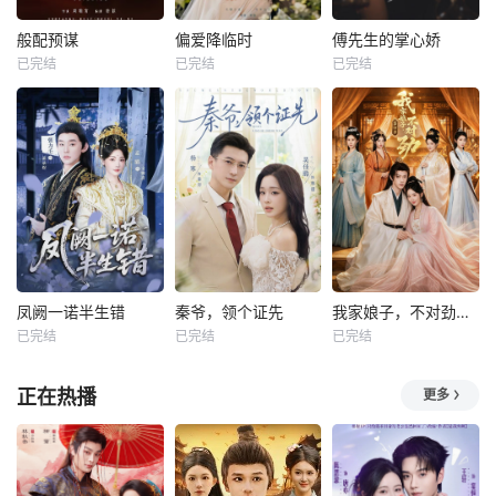
般配预谋
偏爱降临时
傅先生的掌心娇
已完结
已完结
已完结
凤阙一诺半生错
秦爷，领个证先
我家娘子，不对劲第四季
已完结
已完结
已完结
正在热播
更多