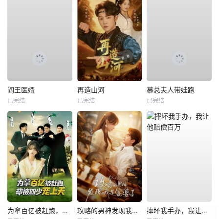
阎王医婿
再造山河
慕总夫人带娃跑
已完结
已完结
已完结
为拿百亿被赶跑，却被四少宠上天
攻略的男神发现我是富婆了
摔坏我手办，我让他赔偿百万