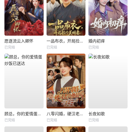
愿逐流云入卿怀
一品布衣，开局捡个美娇妻
婚内初痒
已完结
已完结
已完结
顾总，你的爱情蛋炒饭已送达
八零闪婚，硬汉老公他超爱
长夜如歌
已完结
已完结
已完结