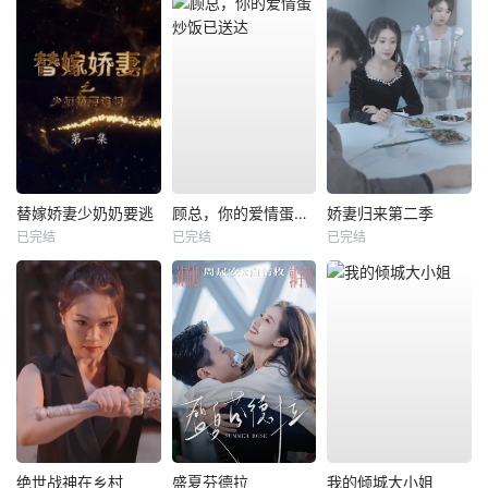
替嫁娇妻少奶奶要逃
顾总，你的爱情蛋炒饭已送达
娇妻归来第二季
已完结
已完结
已完结
绝世战神在乡村
盛夏芬德拉
我的倾城大小姐