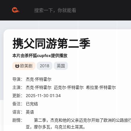
携父同游第二季
本片由茶杯狐cupfox提供播放
欧美剧
2018
英国
导演：
杰克·怀特霍尔
主演：
杰克·怀特霍尔
迈克尔·怀特霍尔
希拉里·怀特霍尔
更新：
2025-11-30 01:34
备注：
已完结
语言：
英语
剧情：
第二季，杰克和他的父亲迈克尔开始了欧洲的公路旅行
亚，摩尔多瓦，乌克兰和土耳其。