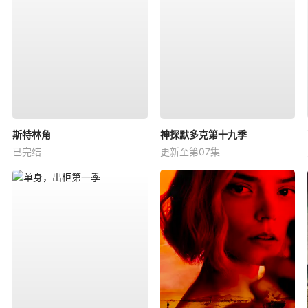
斯特林角
神探默多克第十九季
已完结
更新至第07集