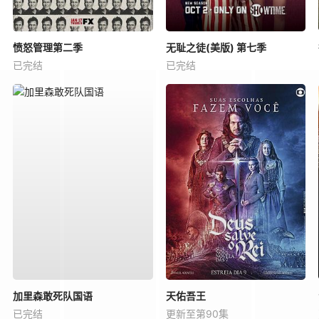
愤怒管理第二季
无耻之徒(美版) 第七季
已完结
已完结
加里森敢死队国语
天佑吾王
已完结
更新至第90集