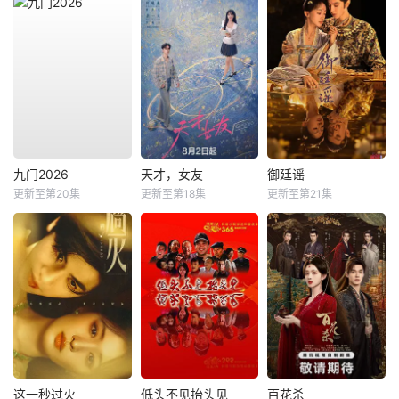
九门2026
天才，女友
御廷谣
更新至第20集
更新至第18集
更新至第21集
这一秒过火
低头不见抬头见
百花杀