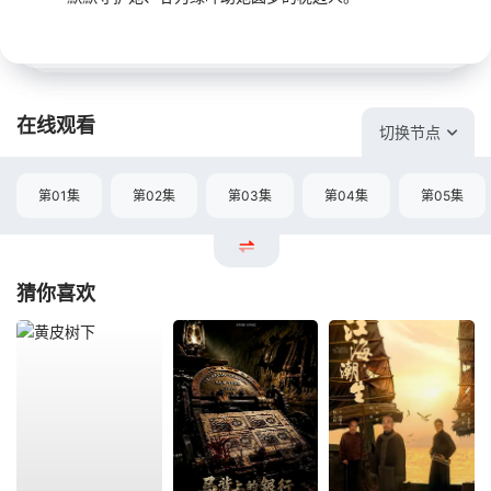
在线观看
切换节点
第01集
第02集
第03集
第04集
第05集
猜你喜欢