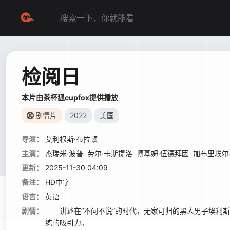
检阅日
本片由茶杯狐cupfox提供播放
剧情片
2022
美国
导演：
艾利根斯·布拉顿
主演：
杰瑞米·波普
劳尔·卡斯提洛
博基姆·伍德拜因
加布里埃尔
更新：
2025-11-30 04:09
备注：
HD中字
语言：
英语
剧情：
讲述在“不问不说”的时代，无家可归的黑人男子埃利斯
练的吸引力。