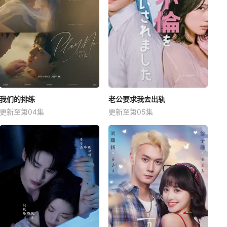
我们的排练
老公要求我去出轨
更新至第04集
更新至第05集