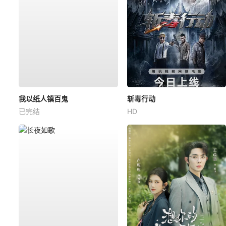
我以纸人镇百鬼
斩毒行动
已完结
HD