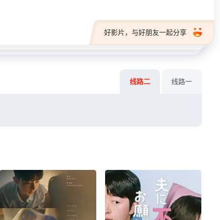
好影片，与好朋友一起分享
线路二
线路一