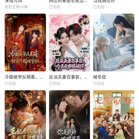
深情为饵
网恋对象是老板怎么办
当我遇见你
更新至第08集
已完结
已完结
冷面侯爷反萌差，独宠作精继室啦
反派夫妻百事哀，今天在哪搞破坏
候冬症
已完结
已完结
已完结