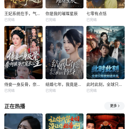
王妃系统在手，气的王爷发抖
你是我的璀璨星辰
七零有点恬
已完结
已完结
已完结
侍妾一身反骨，奈何侯爷只宠长公主
结婚七年，我竟是老公小青梅的替身
此时此刻，全球只有我知道未来
已完结
已完结
已完结
正在热播
更多