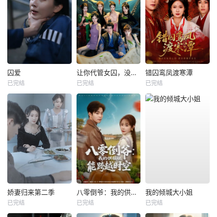
囚爱
让你代管女囚，没让你称帝啊
错囚鸾凤渡寒潭
已完结
已完结
已完结
娇妻归来第二季
八零倒爷：我的供销社能跨时空
我的倾城大小姐
已完结
已完结
已完结