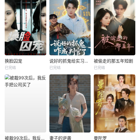
换脸囚宠
说好的抓鬼给实习证明，咋成判官了
被偷走的那五年短剧
已完结
已完结
已完结
被裁99次后，我反手把公司买了
妻子的逆袭
曼陀罗