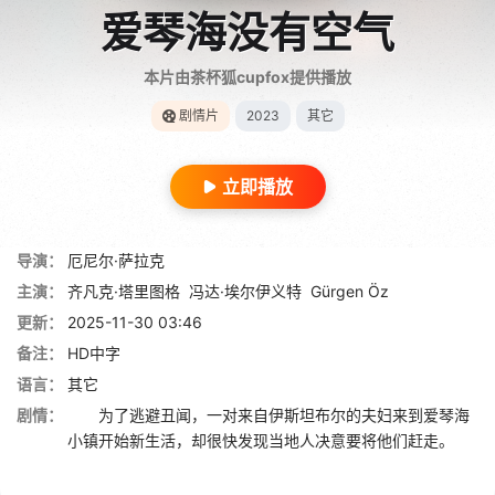
爱琴海没有空气
本片由茶杯狐cupfox提供播放
剧情片
2023
其它
立即播放
导演：
厄尼尔·萨拉克
主演：
齐凡克·塔里图格
冯达·埃尔伊义特
Gürgen Öz
更新：
2025-11-30 03:46
备注：
HD中字
语言：
其它
剧情：
为了逃避丑闻，一对来自伊斯坦布尔的夫妇来到爱琴海
小镇开始新生活，却很快发现当地人决意要将他们赶走。