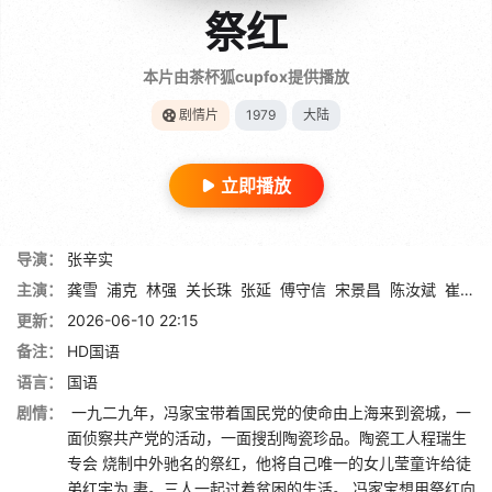
祭红
本片由茶杯狐cupfox提供播放
剧情片
1979
大陆
立即播放
导演：
张辛实
主演：
龚雪
浦克
林强
关长珠
张延
傅守信
宋景昌
陈汝斌
崔超明
更新：
2026-06-10 22:15
备注：
HD国语
语言：
国语
剧情：
一九二九年，冯家宝带着国民党的使命由上海来到瓷城，一
面侦察共产党的活动，一面搜刮陶瓷珍品。陶瓷工人程瑞生
专会 烧制中外驰名的祭红，他将自己唯一的女儿莹童许给徒
弟红宇为 妻。三人一起过着贫困的生活。 冯家宝想用祭红向