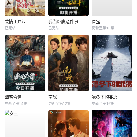
爱情正路过
我当卧底这件事
盲盒
已完结
已完结
更新至第10集
幽宅奇谭
南戏
凛冬下的罪恶
更新至第14集
更新至第12集
更新至第16集