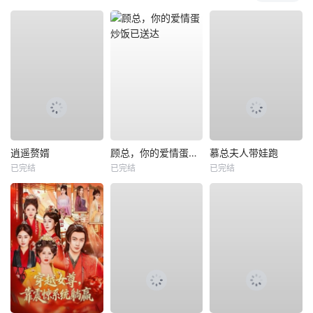
逍遥赘婿
顾总，你的爱情蛋炒饭已送达
慕总夫人带娃跑
已完结
已完结
已完结