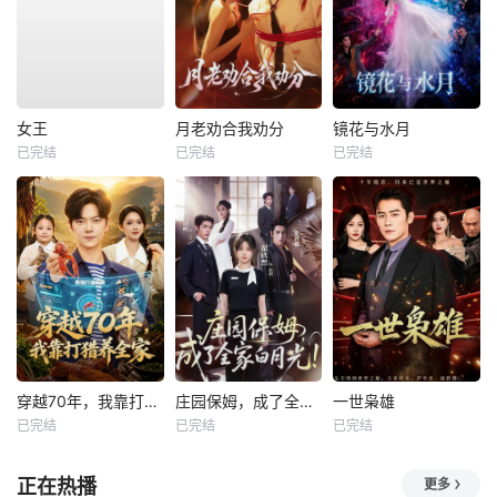
女王
月老劝合我劝分
镜花与水月
已完结
已完结
已完结
穿越70年，我靠打猎养全家
庄园保姆，成了全家白月光
一世枭雄
已完结
已完结
已完结
正在热播
更多