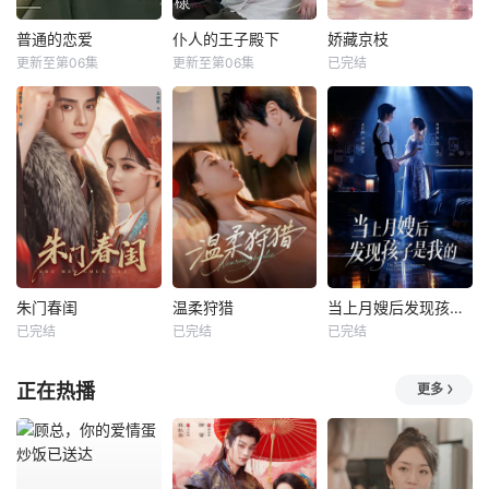
普通的恋爱
仆人的王子殿下
娇藏京枝
更新至第06集
更新至第06集
已完结
朱门春闺
温柔狩猎
当上月嫂后发现孩子是我的
已完结
已完结
已完结
正在热播
更多