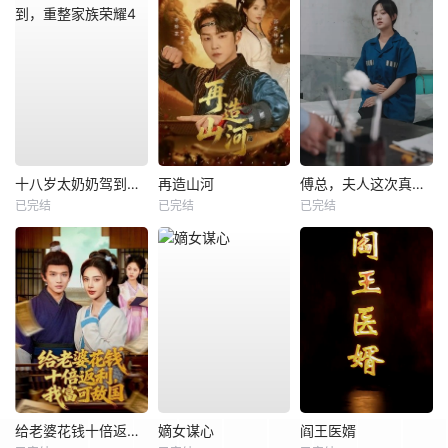
十八岁太奶奶驾到，重整家族荣耀4
再造山河
傅总，夫人这次真的死了
已完结
已完结
已完结
给老婆花钱十倍返利，我富可敌国
嫡女谋心
阎王医婿