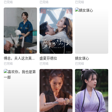
已完结
已完结
已完结
傅总，夫人这次真的死了
盛夏芬德拉
嫡女谋心
已完结
已完结
已完结