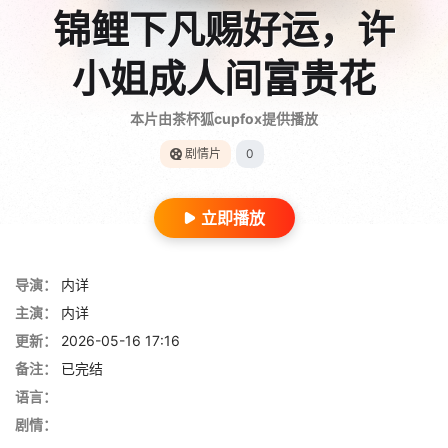
锦鲤下凡赐好运，许
小姐成人间富贵花
本片由茶杯狐cupfox提供播放
剧情片
0
立即播放
导演：
内详
主演：
内详
更新：
2026-05-16 17:16
备注：
已完结
语言：
剧情：