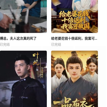
傅总，夫人这次真的死了
给老婆花钱十倍返利，我富可敌国
已完结
已完结