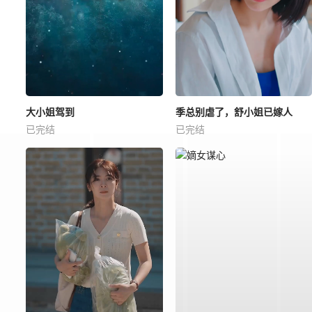
大小姐驾到
季总别虐了，舒小姐已嫁人
已完结
已完结