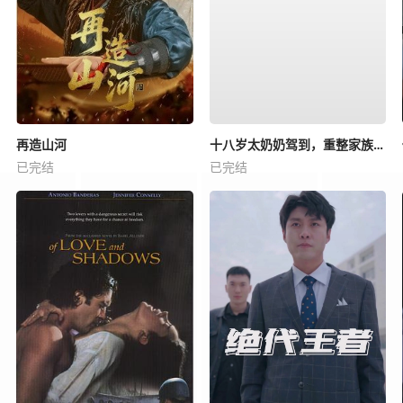
再造山河
十八岁太奶奶驾到，重整家族荣耀4
已完结
已完结