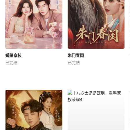
娇藏京枝
朱门春闺
已完结
已完结