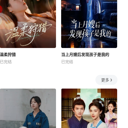
温柔狩猎
当上月嫂后发现孩子是我的
已完结
已完结
更多