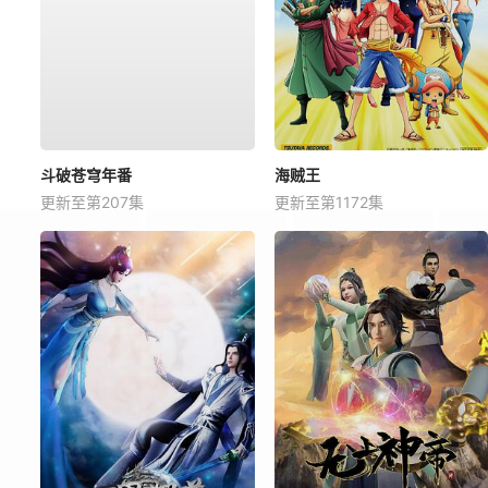
斗破苍穹年番
海贼王
更新至第207集
更新至第1172集