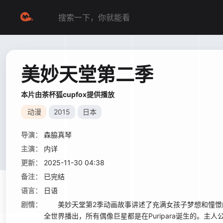
美妙天堂第二季
本片由茶杯狐cupfox提供播放
动漫
2015
日本
导演：
森脇真琴
主演：
内详
更新：
2025-11-30 04:38
备注：
已完结
语言：
日语
剧情：
美妙天堂第2季动画故事讲述了充满女孩子梦想和憧憬的P
全世界播出，所有偶像巨星都是在Puripara诞生的。主人