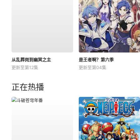
从乱葬岗到幽冥之主
是王者啊？第六季
更新至第12集
更新至第04集
正在热播