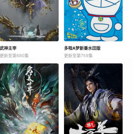
武神主宰
多啦A梦新番水田版
更新至第680集
更新至第759集