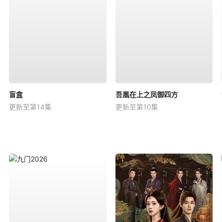
盲盒
吾凰在上之凤御四方
更新至第14集
更新至第10集