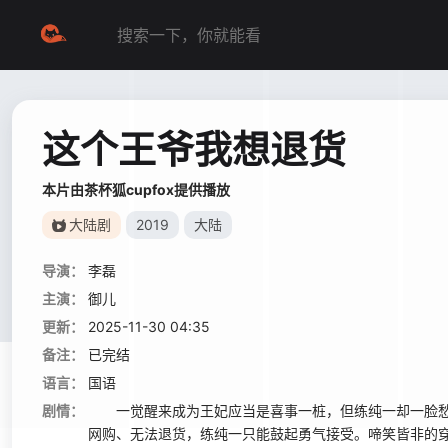
这个王爷我想退货
本片由茶杯狐cupfox提供播放
大陆剧
2019
大陆
导演：
李磊
主演：
御儿
更新：
2025-11-30 04:35
备注：
已完结
语言：
国语
剧情：
一觉醒来成为王妃应当是喜事一桩，但练纯一却一脸愁
网购、无法退货，练纯一只能鼓起勇气接受。啼笑皆非的穿