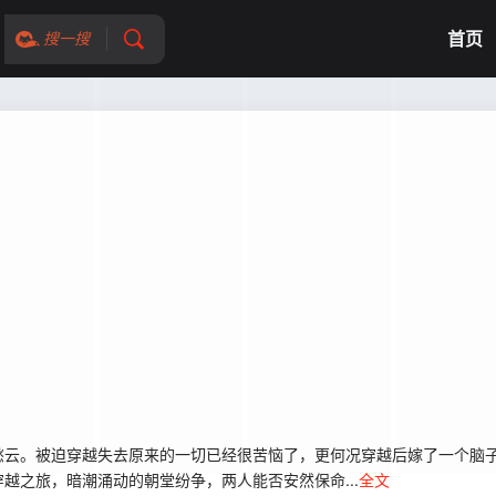
首页
搜一搜
云。被迫穿越失去原来的一切已经很苦恼了，更何况穿越后嫁了一个脑子
越之旅，暗潮涌动的朝堂纷争，两人能否安然保命...
全文