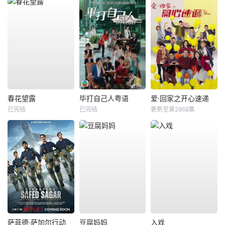
春花望露
毕打自己人粤语
爱·回家之开心速递
已完结
已完结
更新至第2868集
萨菲德·萨加尔行动
豆腐妈妈
入戏