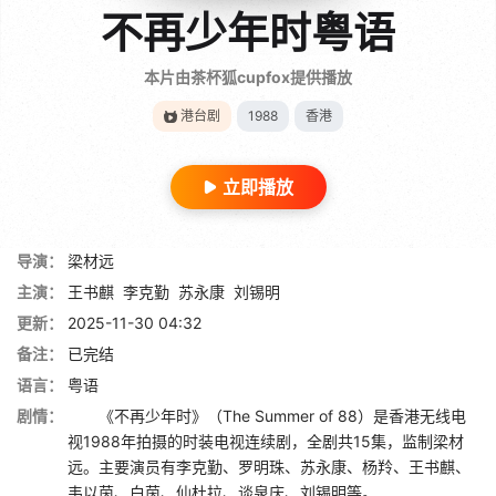
不再少年时粤语
本片由茶杯狐cupfox提供播放
港台剧
1988
香港
立即播放
导演：
梁材远
主演：
王书麒
李克勤
苏永康
刘锡明
更新：
2025-11-30 04:32
备注：
已完结
语言：
粤语
剧情：
《不再少年时》（The Summer of 88）是香港无线电
视1988年拍摄的时装电视连续剧，全剧共15集，监制梁材
远。主要演员有李克勤、罗明珠、苏永康、杨羚、王书麒、
韦以茵、白茵、仙杜拉、谈泉庆、刘锡明等。