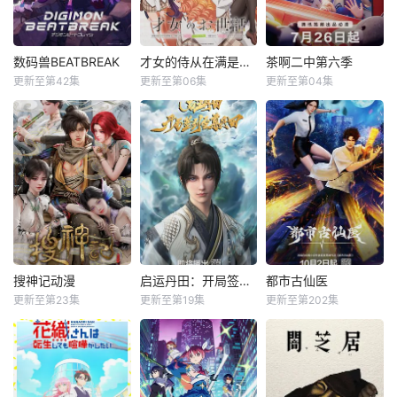
数码兽BEATBREAK
才女的侍从在满是高岭之花的贵族学校暗中照顾（毫无生活自理能力的）学院第一大小姐
茶啊二中第六季
更新至第42集
更新至第06集
更新至第04集
搜神记动漫
启运丹田：开局签到至尊丹田
都市古仙医
更新至第23集
更新至第19集
更新至第202集