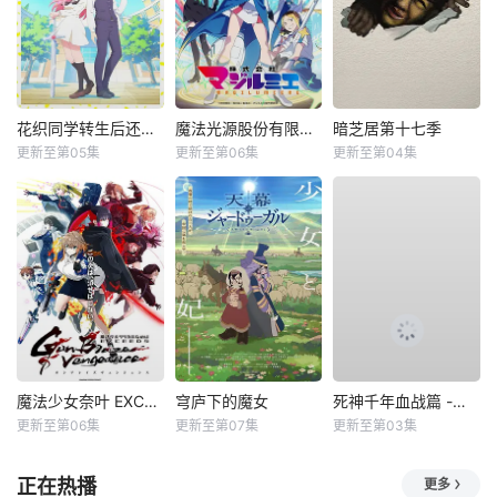
花织同学转生后还是想干架
魔法光源股份有限公司第二季
暗芝居第十七季
更新至第05集
更新至第06集
更新至第04集
魔法少女奈叶 EXCEEDS Gun Blaze Vengeance
穹庐下的魔女
死神千年血战篇 -祸进谭-
更新至第06集
更新至第07集
更新至第03集
正在热播
更多