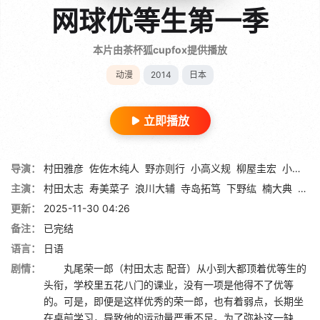
网球优等生第一季
本片由茶杯狐cupfox提供播放
动漫
2014
日本
立即播放
导演：
村田雅彦
佐佐木纯人
野亦则行
小高义规
柳屋圭宏
小平麻纪
主演：
村田太志
寿美菜子
浪川大辅
寺岛拓笃
下野纮
楠大典
鸟海
更新：
2025-11-30 04:26
备注：
已完结
语言：
日语
剧情：
丸尾荣一郎（村田太志 配音）从小到大都顶着优等生的
头衔，学校里五花八门的课业，没有一项是他得不了优等
的。可是，即便是这样优秀的荣一郎，也有着弱点，长期坐
在桌前学习，导致他的运动量严重不足。为了弥补这一缺