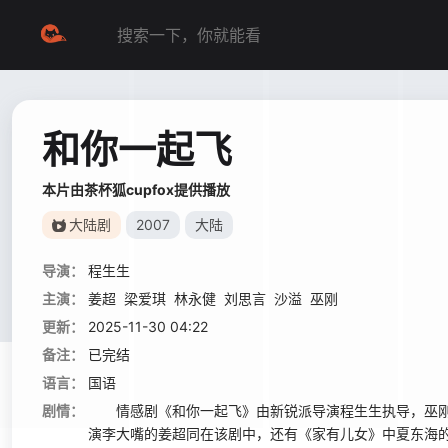
和你一起飞
本片由茶杯狐cupfox提供播放
大陆剧
2007
大陆
导演：
程生生
主演：
姜超
梁爱琪
林永健
刘思言
沙溢
巫刚
更新：
2025-11-30 04:22
备注：
已完结
语言：
国语
剧情：
情感剧《和你一起飞》由新锐派导演程生生执导，巫刚
演李大嘴的姜超同在该剧中，还有《家有儿女》中夏东海的