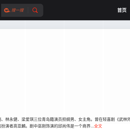
首页
搜一搜
、林永健、梁爱琪三位青岛籍演员担纲男、女主角。曾在轻喜剧《武林外
扮演者高亚麟。剧中巫刚饰演的邱尚伟是一个商界...
全文