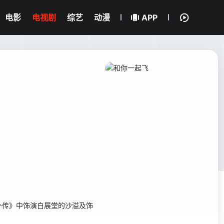
电影
电视剧
综艺
动漫
APP
传》中饰演白展堂的沙溢及饰