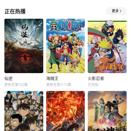
正在热播
更多
仙逆
海贼王
火影忍者
更新至第152集
更新至第1172集
已完结