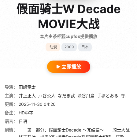
假面骑士W Decade
MOVIE大战
本片由茶杯狐cupfox提供播放
动漫
2009
日本
立即播放
导演：
田崎竜太
主演：
井上正大
戸谷公人
なだぎ武
渋谷飛鳥
手塚とおる
寺田農
更新：
2025-11-30 04:20
备注：
HD中字
语言：
日语
剧情：
第一部分：假面骑士Decade ～完结篇～ 骑士大战
终于开始，世界的破坏者Decade将假面骑士们逐一打败。