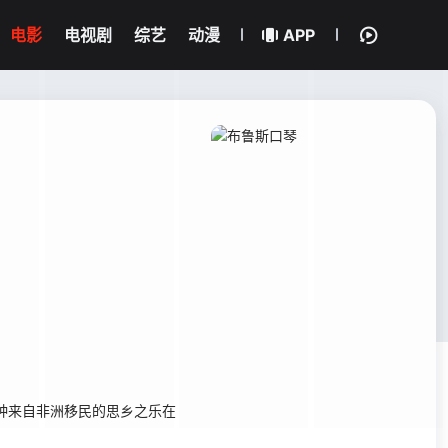
电影
电视剧
综艺
动漫
APP
种来自非洲移民的思乡之乐在