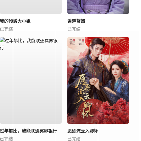
我的倾城大小姐
逍遥赘婿
已完结
已完结
过年攀比，我能联通冥界银行
愿逐流云入卿怀
已完结
已完结