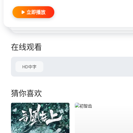
立即播放
在线观看
HD中字
猜你喜欢